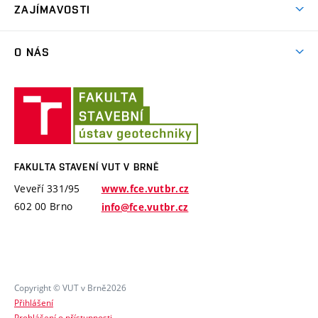
ZAJÍMAVOSTI
TA ČR – Technologická agentura České republiky
Exkurze
MPO ČR – Ministerstvo průmyslu a obchodu ČR
O NÁS
Software PMpLTO
MŠMT ČR – Ministerstvo školství, mládeže a tělovýchovy
Historie
České republiky
Projekt Epilot
Fakulta
Zaměstnanci
stavení
Zahraniční projekty
Semináře
VUT
Software a laboratorní vybavení
VUT v Brně – Vysoké učení technické v Brně
v
Specifický výzkum
Brně
FAKULTA STAVENÍ VUT V BRNĚ
Veveří 331/95
www.fce.vutbr.cz
602 00 Brno
info@fce.vutbr.cz
Copyright © VUT v Brně2026
Přihlášení
Prohlášení o přístupnosti