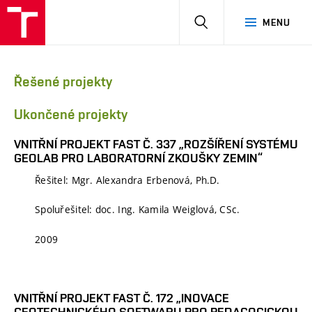
HLEDAT
MENU
Řešené projekty
Ukončené projekty
VNITŘNÍ PROJEKT FAST Č. 337 „ROZŠÍŘENÍ SYSTÉMU
GEOLAB PRO LABORATORNÍ ZKOUŠKY ZEMIN“
Řešitel: Mgr. Alexandra Erbenová, Ph.D.
Spoluřešitel: doc. Ing. Kamila Weiglová, CSc.
2009
VNITŘNÍ PROJEKT FAST Č. 172 „INOVACE
GEOTECHNICKÉHO SOFTWARU PRO PEDAGOGICKOU