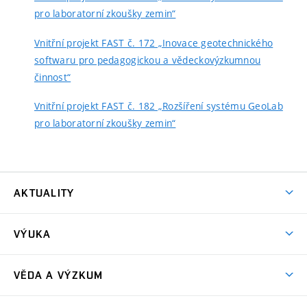
pro laboratorní zkoušky zemin“
Vnitřní projekt FAST č. 172 „Inovace geotechnického
softwaru pro pedagogickou a vědeckovýzkumnou
činnost“
Vnitřní projekt FAST č. 182 „Rozšíření systému GeoLab
pro laboratorní zkoušky zemin“
AKTUALITY
Aktuality
VÝUKA
Bakalářské studium
VĚDA A VÝZKUM
Magisterské studium
GA ČR – Grantová agentura České republiky