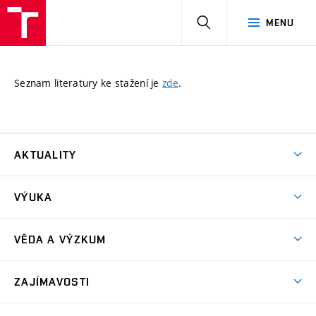
HLEDAT
MENU
Seznam literatury ke stažení je
zde
.
AKTUALITY
Aktuality
VÝUKA
Bakalářské studium
VĚDA A VÝZKUM
Magisterské studium
GA ČR – Grantová agentura České republiky
ZAJÍMAVOSTI
TA ČR – Technologická agentura České republiky
Exkurze