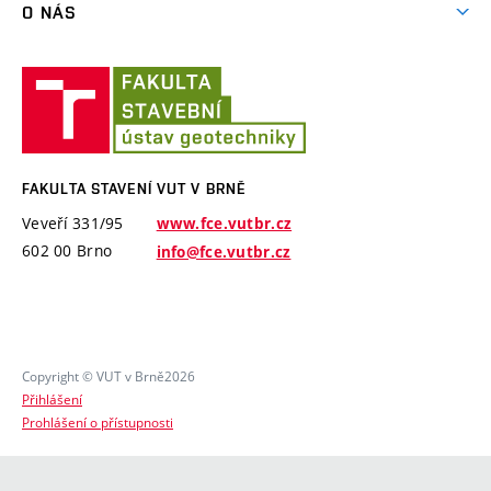
MPO ČR – Ministerstvo průmyslu a obchodu ČR
O NÁS
Software PMpLTO
MŠMT ČR – Ministerstvo školství, mládeže a tělovýchovy
Historie
České republiky
Projekt Epilot
Fakulta
Zaměstnanci
stavení
Zahraniční projekty
Semináře
VUT
Software a laboratorní vybavení
VUT v Brně – Vysoké učení technické v Brně
v
Specifický výzkum
Brně
FAKULTA STAVENÍ VUT V BRNĚ
Veveří 331/95
www.fce.vutbr.cz
602 00 Brno
info@fce.vutbr.cz
Copyright © VUT v Brně2026
Přihlášení
Prohlášení o přístupnosti