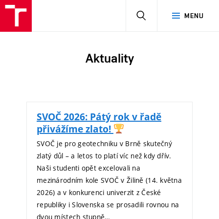
HLEDAT
MENU
Aktuality
SVOČ 2026: Pátý rok v řadě
přivážíme zlato!
SVOČ je pro geotechniku v Brně skutečný
zlatý důl – a letos to platí víc než kdy dřív.
Naši studenti opět excelovali na
mezinárodním kole SVOČ v Žilině (14. května
2026) a v konkurenci univerzit z České
republiky i Slovenska se prosadili rovnou na
dvou místech stupně…