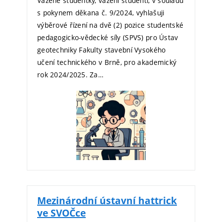
Vážené studentky, vážení studenti, v souladu
s pokynem děkana č. 9/2024, vyhlašuji
výběrové řízení na dvě (2) pozice studentské
pedagogicko-vědecké síly (SPVS) pro Ústav
geotechniky Fakulty stavební Vysokého
učení technického v Brně, pro akademický
rok 2024/2025. Za…
Mezinárodní ústavní hattrick
ve SVOČce