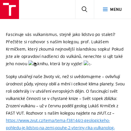
HLEDAT
MENU
Fascinuje vás vulkanismus, stejně jako lidstvo po staletí?
Přečtěte si rozhovor s naším kolegou, prof. Lukášem
Krmíčkem, který zkoumá nejnovější islandskou sopku! Pokud
jste ale opravdoví nadšenci do vulkánů, nenechte si ujít také
jeho novou
knihu, která brzy vyjde!
Sopky utvářejí naše životy víc, než si uvědomujeme – ovlivňují
úrodnost půdy, výnosy obilí a mění i celkové klima planety. Svou
roli odehrály i v utváření evropských dějin. O fascinující svět
vulkanické činnosti se v chystané knize – Svět sopek zblízka:
Zrození vulkánu – už v červnu podělí geolog Lukáš Krmíček z
FAST VUT. Rozhovor s naším kolegou najdete na zVUT.cz –
https://www.zvut.cz/tema/tema-f38144/z-geologickeho-
pohledu-je-lidstvo-na-zemi-pouhe-2-vteriny-rika-vulkanolog-