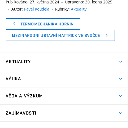
Publikováno:
27. května 2024
Upraveno:
30. ledna 2025
Autor:
Pavel Koudela
Rubriky:
Aktuality
TERMOMECHANIKA HORNIN
MEZINÁRODNÍ ÚSTAVNÍ HATTRICK VE SVOČCE
AKTUALITY
Aktuality
VÝUKA
Bakalářské studium
VĚDA A VÝZKUM
Magisterské studium
GA ČR – Grantová agentura České republiky
ZAJÍMAVOSTI
TA ČR – Technologická agentura České republiky
Exkurze
MPO ČR – Ministerstvo průmyslu a obchodu ČR