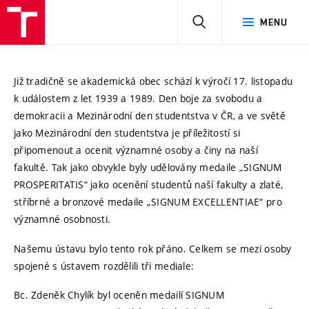
HLEDAT
MENU
Již tradičně se akademická obec schází k výročí 17. listopadu
k událostem z let 1939 a 1989. Den boje za svobodu a
demokracii a Mezinárodní den studentstva v ČR, a ve světě
jako Mezinárodní den studentstva je příležitostí si
připomenout a ocenit významné osoby a činy na naší
fakultě. Tak jako obvykle byly udělovány medaile „SIGNUM
PROSPERITATIS“ jako ocenění studentů naší fakulty a zlaté,
stříbrné a bronzové medaile „SIGNUM EXCELLENTIAE“ pro
významné osobnosti.
Našemu ústavu bylo tento rok přáno. Celkem se mezi osoby
spojené s ústavem rozdělili tři mediale:
Bc. Zdeněk Chylík byl oceněn medailí SIGNUM