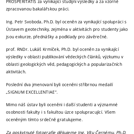
PROSPERITATIS za vynikající studijní výsledky a za vzorně
zpracovanou bakalářskou práci.
Ing. Petr Svoboda, Ph.D. byl oceněn za vynikající spolupráci s
Ústavem geotechniky, zejména v aktivitách pro studenty jako
jsou exkurze, přednášky a podklady pro závěrečné.
prof. RNDr. Lukáš Krmíček, Ph.D. byl oceněn za vynikající
výsledky v oblasti publikování vědeckých článků, výzkumu v
oblasti geologických věd, pedagogických a popularizačních
aktivitách.
Poslední dva jmenovaní byli oceněni stříbrnou medailí
„SIGNUM EXCELLENTIAE“.
Mimo náš ústav byli oceněni i další studenti a významné
osobnosti fakulty i s fakultou úzce spolupracující. Všem
oceněným tímto srdečně gratulujeme.
Za poskytnuté fotografie děkujeme Ing. Vítu Černému, Ph.D.