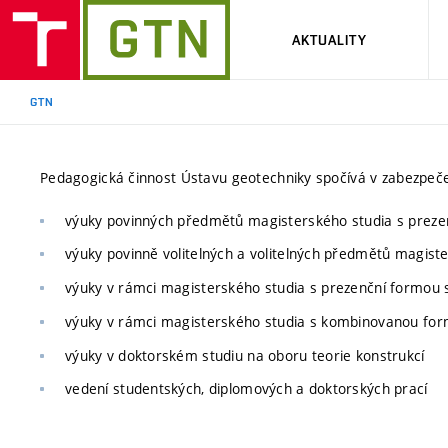
AKTUALITY
GTN
Pedagogická činnost Ústavu geotechniky spočívá v zabezpeče
výuky povinných předmětů magisterského studia s prezen
výuky povinně volitelných a volitelných předmětů magist
výuky v rámci magisterského studia s prezenční formou s
výuky v rámci magisterského studia s kombinovanou fo
výuky v doktorském studiu na oboru teorie konstrukcí
vedení studentských, diplomových a doktorských prací