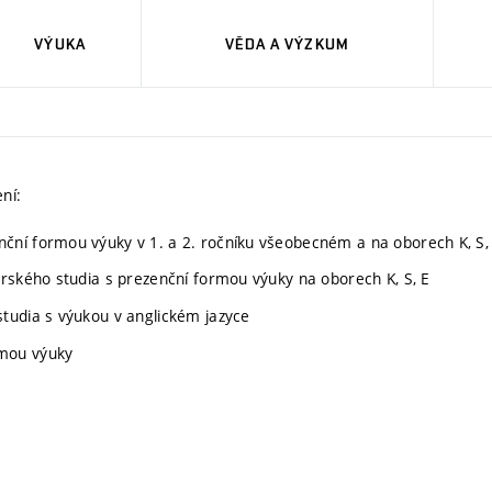
VÝUKA
VĚDA A VÝZKUM
ní:
ční formou výuky v 1. a 2. ročníku všeobecném a na oborech K, S,
erského studia s prezenční formou výuky na oborech K, S, E
tudia s výukou v anglickém jazyce
rmou výuky