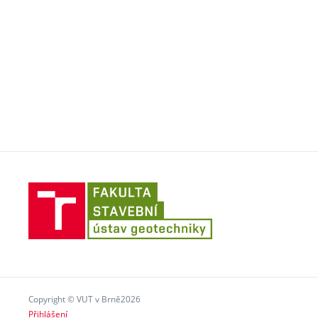
Fakulta
stavení
VUT
v
Brně
Copyright © VUT v Brně2026
Přihlášení