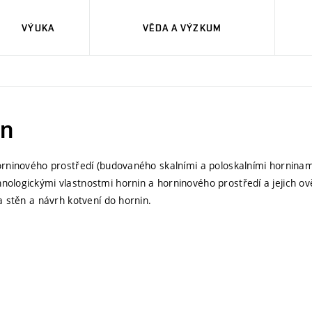
VÝUKA
VĚDA A VÝZKUM
in
orninového prostředí (budovaného skalními a poloskalními horninami
nologickými vlastnostmi hornin a horninového prostředí a jejich o
a stěn a návrh kotvení do hornin.