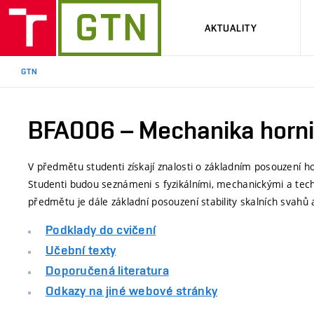
AKTUALITY
GTN
BFA006 – Mechanika horn
V předmětu studenti získají znalosti o základním posouzení h
Studenti budou seznámeni s fyzikálními, mechanickými a tech
předmětu je dále základní posouzení stability skalních svahů 
Podklady do cvičení
Učební texty
Doporučená literatura
Odkazy na jiné webové stránky