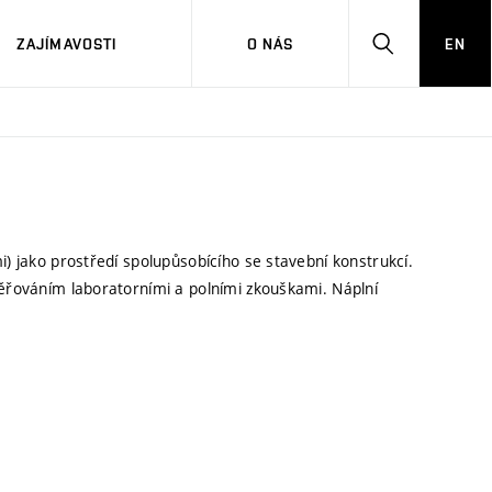
ZAJÍMAVOSTI
O NÁS
EN
HLEDAT
) jako prostředí spolupůsobícího se stavební konstrukcí.
věřováním laboratorními a polními zkouškami. Náplní