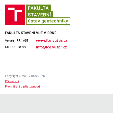
Historie
České republiky
Projekt Epilot
Fakulta
Zaměstnanci
stavení
Zahraniční projekty
Semináře
VUT
Software a laboratorní vybavení
VUT v Brně – Vysoké učení technické v Brně
v
Specifický výzkum
Brně
FAKULTA STAVENÍ VUT V BRNĚ
Veveří 331/95
www.fce.vutbr.cz
602 00 Brno
info@fce.vutbr.cz
Copyright © VUT v Brně2026
Přihlášení
Prohlášení o přístupnosti