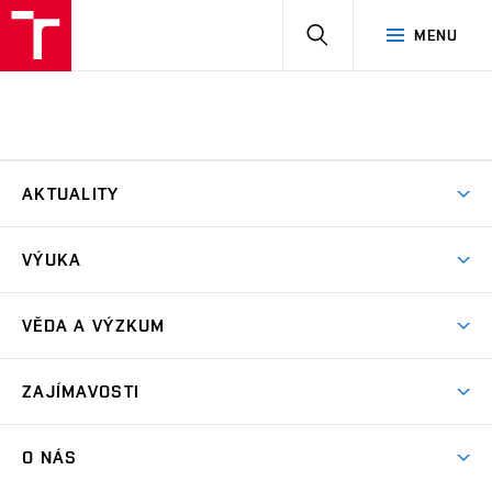
HLEDAT
MENU
AKTUALITY
Aktuality
VÝUKA
Bakalářské studium
VĚDA A VÝZKUM
Magisterské studium
GA ČR – Grantová agentura České republiky
ZAJÍMAVOSTI
TA ČR – Technologická agentura České republiky
Exkurze
MPO ČR – Ministerstvo průmyslu a obchodu ČR
O NÁS
Software PMpLTO
MŠMT ČR – Ministerstvo školství, mládeže a tělovýchovy