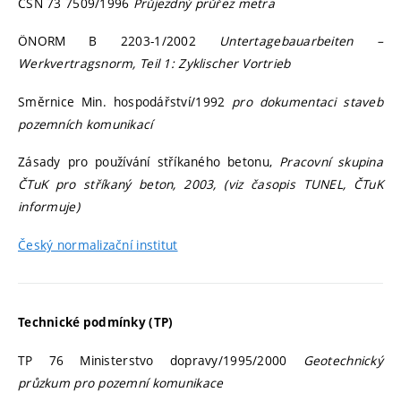
ČSN 73 7509/1996
Průjezdný průřez metra
ÖNORM B 2203-1/2002
Untertagebauarbeiten –
Werkvertragsnorm, Teil 1: Zyklischer Vortrieb
Směrnice Min. hospodářství/1992
pro dokumentaci staveb
pozemních komunikací
Zásady pro používání stříkaného betonu,
Pracovní skupina
ČTuK pro stříkaný beton, 2003, (viz časopis TUNEL, ČTuK
informuje)
Český normalizační institut
Technické podmínky (TP)
TP 76 Ministerstvo dopravy/1995/2000
Geotechnický
průzkum pro pozemní komunikace