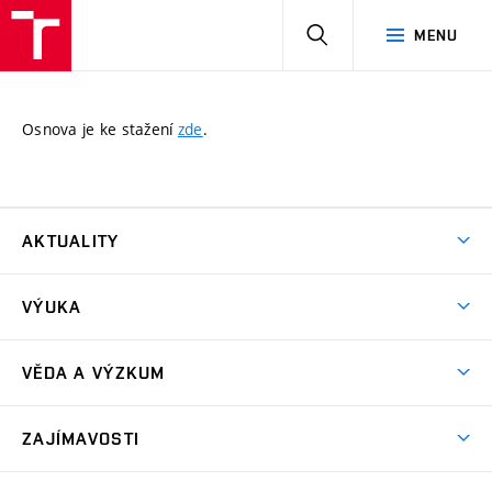
HLEDAT
MENU
Osnova je ke stažení
zde
.
AKTUALITY
Aktuality
VÝUKA
Bakalářské studium
VĚDA A VÝZKUM
Magisterské studium
GA ČR – Grantová agentura České republiky
ZAJÍMAVOSTI
TA ČR – Technologická agentura České republiky
Exkurze