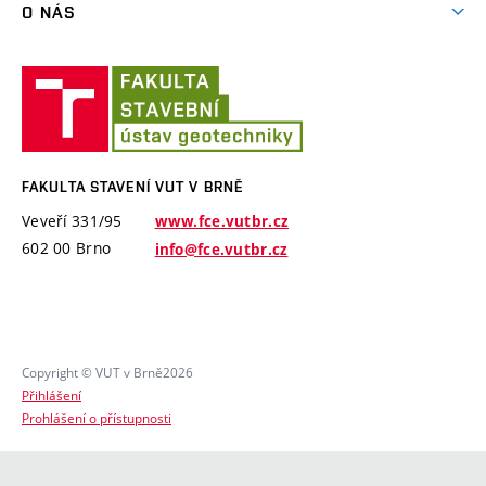
MPO ČR – Ministerstvo průmyslu a obchodu ČR
O NÁS
Software PMpLTO
MŠMT ČR – Ministerstvo školství, mládeže a tělovýchovy
Historie
České republiky
Projekt Epilot
Fakulta
Zaměstnanci
stavení
Zahraniční projekty
Semináře
VUT
Software a laboratorní vybavení
VUT v Brně – Vysoké učení technické v Brně
v
Specifický výzkum
Brně
FAKULTA STAVENÍ VUT V BRNĚ
Veveří 331/95
www.fce.vutbr.cz
602 00 Brno
info@fce.vutbr.cz
Copyright © VUT v Brně2026
Přihlášení
Prohlášení o přístupnosti