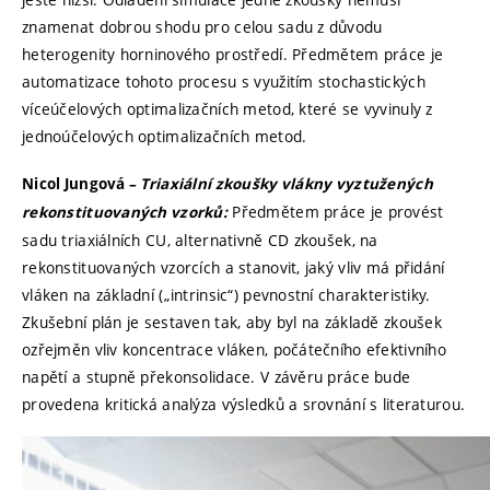
znamenat dobrou shodu pro celou sadu z důvodu
heterogenity horninového prostředí. Předmětem práce je
automatizace tohoto procesu s využitím stochastických
víceúčelových optimalizačních metod, které se vyvinuly z
jednoúčelových optimalizačních metod.
Nicol Jungová –
Triaxiální zkoušky vlákny vyztužených
Předmětem práce je provést
rekonstituovaných vzorků:
sadu triaxiálních CU, alternativně CD zkoušek, na
rekonstituovaných vzorcích a stanovit, jaký vliv má přidání
vláken na základní („intrinsic“) pevnostní charakteristiky.
Zkušební plán je sestaven tak, aby byl na základě zkoušek
ozřejměn vliv koncentrace vláken, počátečního efektivního
napětí a stupně překonsolidace. V závěru práce bude
provedena kritická analýza výsledků a srovnání s literaturou.