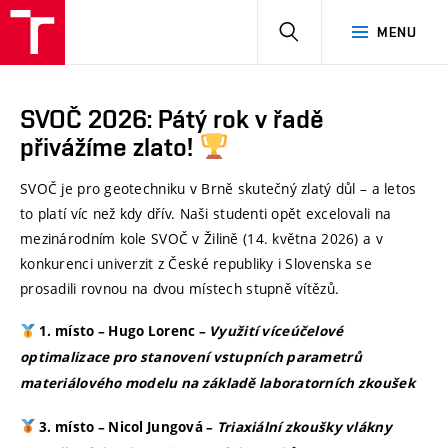
HLEDAT
MENU
SVOČ 2026: Pátý rok v řadě
přivážíme zlato!
SVOČ je pro geotechniku v Brně skutečný zlatý důl – a letos
to platí víc než kdy dřív. Naši studenti opět excelovali na
mezinárodním kole SVOČ v Žilině (14. května 2026) a v
konkurenci univerzit z České republiky i Slovenska se
prosadili rovnou na dvou místech stupně vítězů.
1. místo – Hugo Lorenc –
Využití víceúčelové
optimalizace pro stanovení vstupních parametrů
materiálového modelu na základě laboratorních zkoušek
3. místo – Nicol Jungová –
Triaxiální zkoušky vlákny