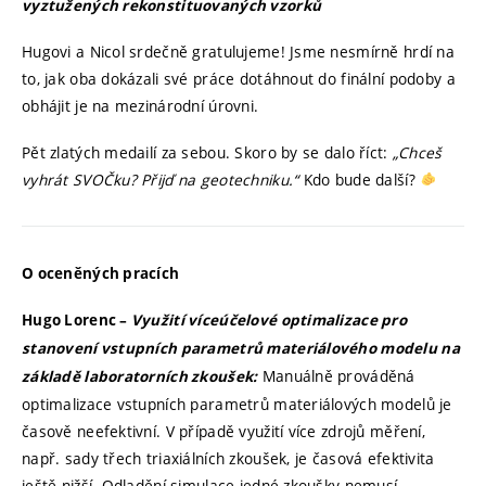
vyztužených rekonstituovaných vzorků
Hugovi a Nicol srdečně gratulujeme! Jsme nesmírně hrdí na
to, jak oba dokázali své práce dotáhnout do finální podoby a
obhájit je na mezinárodní úrovni.
Pět zlatých medailí za sebou. Skoro by se dalo říct:
„Chceš
vyhrát SVOČku? Přijď na geotechniku.“
Kdo bude další?
O oceněných pracích
Hugo Lorenc –
Využití víceúčelové optimalizace pro
stanovení vstupních parametrů materiálového modelu na
Manuálně prováděná
základě laboratorních zkoušek:
optimalizace vstupních parametrů materiálových modelů je
časově neefektivní. V případě využití více zdrojů měření,
např. sady třech triaxiálních zkoušek, je časová efektivita
ještě nižší. Odladění simulace jedné zkoušky nemusí