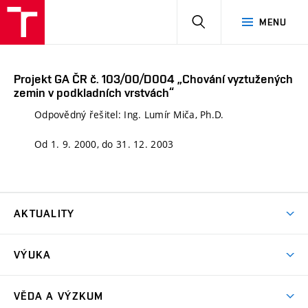
HLEDAT
MENU
Projekt GA ČR č. 103/00/D004 „Chování vyztužených
zemin v podkladních vrstvách“
Odpovědný řešitel: Ing. Lumír Miča, Ph.D.
Od 1. 9. 2000, do 31. 12. 2003
AKTUALITY
Aktuality
VÝUKA
Bakalářské studium
VĚDA A VÝZKUM
Magisterské studium