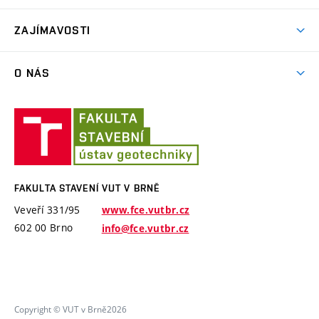
GA ČR – Grantová agentura České republiky
ZAJÍMAVOSTI
TA ČR – Technologická agentura České republiky
Exkurze
MPO ČR – Ministerstvo průmyslu a obchodu ČR
O NÁS
Software PMpLTO
MŠMT ČR – Ministerstvo školství, mládeže a tělovýchovy
Historie
České republiky
Projekt Epilot
Fakulta
Zaměstnanci
stavení
Zahraniční projekty
Semináře
VUT
Software a laboratorní vybavení
VUT v Brně – Vysoké učení technické v Brně
v
Specifický výzkum
Brně
FAKULTA STAVENÍ VUT V BRNĚ
Veveří 331/95
www.fce.vutbr.cz
602 00 Brno
info@fce.vutbr.cz
Copyright © VUT v Brně2026