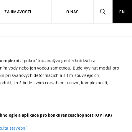
ZAJÍMAVOSTI
O NÁS
EN
HLEDAT
komplexní a pokročilou analýzu geotechnických a
děním vody nebo jen vodou samotnou. Bude vyvinut modul pro
n při svahových deformacích a s tím souvisejících
odukt, jenž bude svým rozsahem, úrovní, komplexností,
hnologie a aplikace pro konkurenceschopnost (OP TAK)
kulta stavební