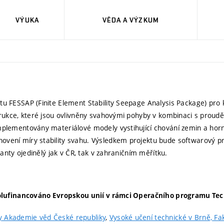
VÝUKA
VĚDA A VÝZKUM
u FESSAP (Finite Element Stability Seepage Analysis Package) pro 
trukce, které jsou ovlivněny svahovými pohyby v kombinaci s prou
lementovány materiálové modely vystihující chování zemin a horni
ení míry stability svahu. Výsledkem projektu bude softwarový pr
anty ojedinělý jak v ČR, tak v zahraničním měřítku.
lufinancováno Evropskou unií v rámci Operačního programu Tec
y Akademie věd České republiky
,
Vysoké učení technické v Brně, Fa