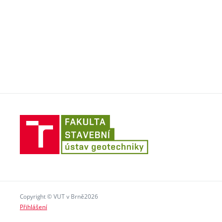
Fakulta
stavení
VUT
v
Brně
Copyright © VUT v Brně2026
Přihlášení