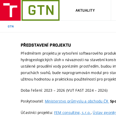
AKTUALITY
GTN
PŘEDSTAVENÍ PROJEKTU
Předmětem projektu je vytvoření softwarového produkt
hydrogeologických úloh v návaznosti na stavební kons
ustálené proudění vody porézním prostředím, budou imp
poruchách svahů, bude naprogramován modul pro stanov
užitnou hodnotou a praktickou použitelností pro projekt
Doba řešení: 2023 – 2026 (VUT FAST 2024 – 2026)
Poskytovatel:
Ministerstvo průmyslu a obchodu ČR
Spo
Účastníci projektu:
FEM consulting, s.r.o.
,
Ústav geonik